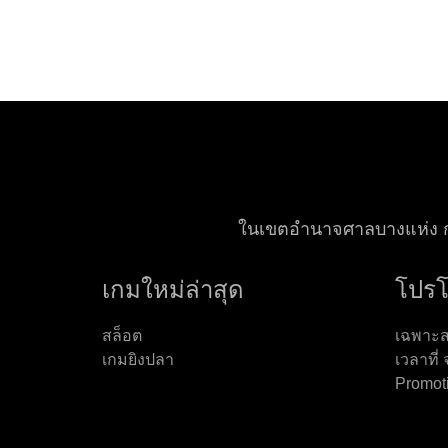
ในเขตอำนาจศาลบางแห่ง ก
เกมใหม่ล่าสุด
โปรโ
สล็อต
เฉพาะส
เกมยิงปลา
เวลาที่ 
Promot