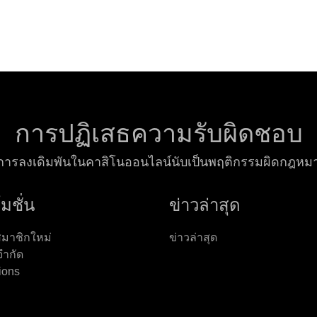
การปฏิเสธความรับผิดชอบ
ารลงเดิมพันในคาสิโนออนไลน์นับเป็นพฤติกรรมผิดกฎหมา
มชั่น
ข่าวล่าสุด
มาชิกใหม่
ข่าวล่าสุด
จำกัด
ions